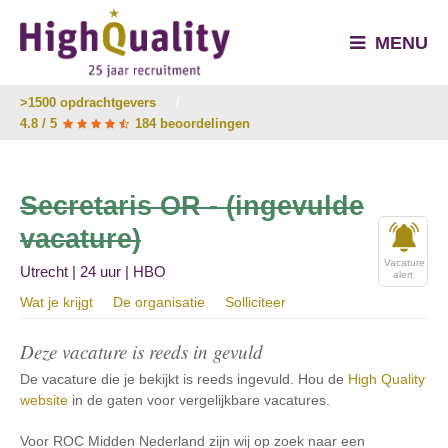
MENU
>1500 opdrachtgevers
/
4.8 / 5
184 beoordelingen
Secretaris OR - (ingevulde
vacature)
Vacature
Utrecht | 24 uur | HBO
alert
Wat je krijgt
De organisatie
Solliciteer
Deze vacature is reeds in gevuld
De vacature die je bekijkt is reeds ingevuld. Hou de
High Quality
website
in de gaten voor vergelijkbare vacatures.
Voor ROC Midden Nederland zijn wij op zoek naar een