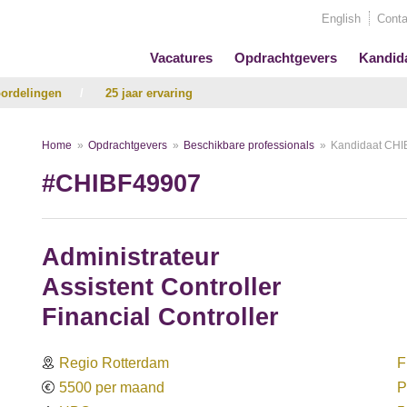
English
Conta
Vacatures
Opdrachtgevers
Kandid
ordelingen
/
25 jaar ervaring
Home
Opdrachtgevers
Beschikbare professionals
Kandidaat CH
#CHIBF49907
Administrateur
Assistent Controller
Financial Controller
Regio Rotterdam
F
5500 per maand
P