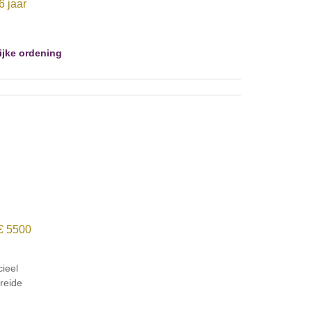
6 jaar
lijke ordening
 € 5500
cieel
breide