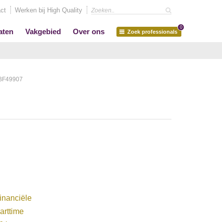
ct
Werken bij High Quality
0
aten
Vakgebied
Over ons
Zoek professionals
IBF49907
inanciële
arttime