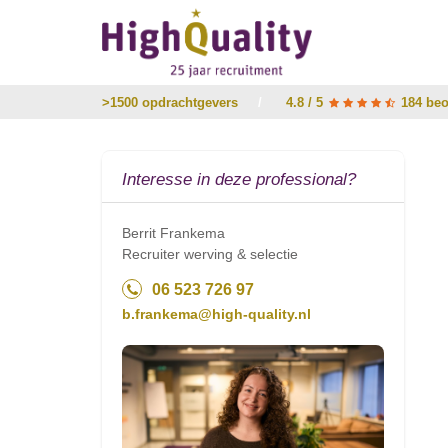
>1500 opdrachtgevers
/
4.8 / 5
184 beo
Interesse in deze professional?
Berrit Frankema
Recruiter werving & selectie
06 523 726 97
b.frankema@high-quality.nl