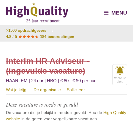
MENU
>1500 opdrachtgevers
/
4.8 / 5
184 beoordelingen
Interim HR Adviseur -
(ingevulde vacature)
Vacature
HAARLEM | 24 uur | HBO | € 80 - € 90 per uur
alert
Wat je krijgt
De organisatie
Solliciteer
Deze vacature is reeds in gevuld
De vacature die je bekijkt is reeds ingevuld. Hou de
High Quality
website
in de gaten voor vergelijkbare vacatures.