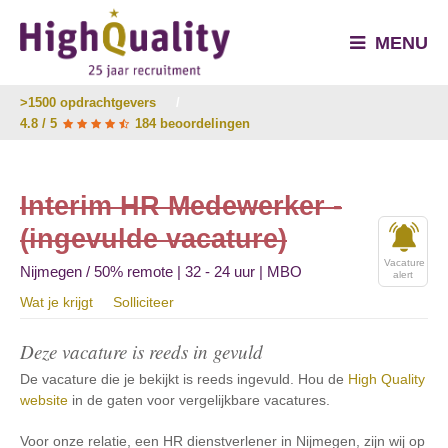
MENU
>1500 opdrachtgevers
/
4.8 / 5
184 beoordelingen
Interim HR Medewerker -
(ingevulde vacature)
Vacature
Nijmegen / 50% remote | 32 - 24 uur | MBO
alert
Wat je krijgt
Solliciteer
Deze vacature is reeds in gevuld
De vacature die je bekijkt is reeds ingevuld. Hou de
High Quality
website
in de gaten voor vergelijkbare vacatures.
Voor onze relatie, een HR dienstverlener in Nijmegen, zijn wij op