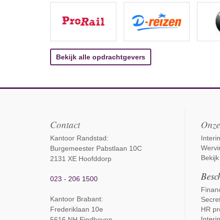
Bekijk alle opdrachtgevers
Contact
Onze
Kantoor Randstad:
Inter
Wervi
Burgemeester Pabstlaan 10C
Bekijk
2131 XE Hoofddorp
Besch
023 - 206 1500
Financ
Kantoor Brabant
:
Secret
Frederiklaan 10e
HR pr
Interi
5616 NH Eindhoven