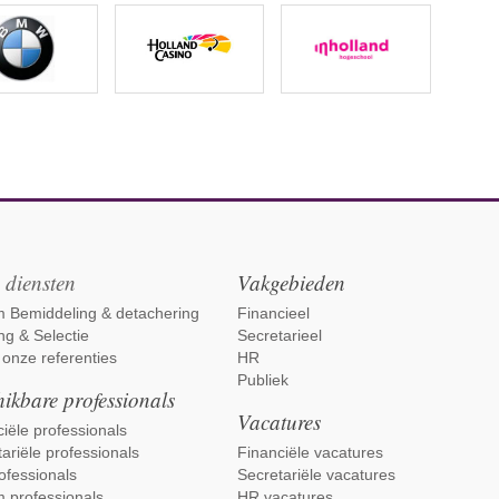
 diensten
Vakgebieden
im Bemiddeling & detachering
Financieel
ng & Selectie
Secretarieel
 onze referenties
HR
Publiek
ikbare professionals
Vacatures
iële professionals
ariële professionals
Financiële vacatures
ofessionals
Secretariële vacatures
m professionals
HR vacatures