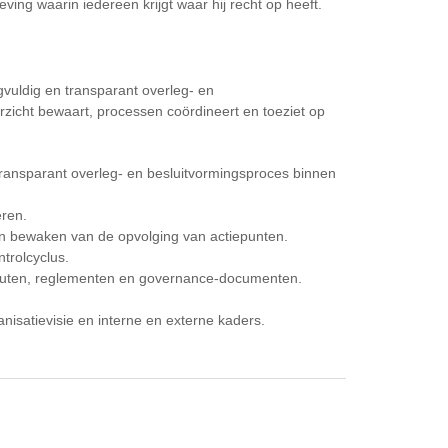
ng waarin iedereen krijgt waar hij recht op heeft.
rgvuldig en transparant overleg- en
rzicht bewaart, processen coördineert en toeziet op
ransparant overleg- en besluitvormingsproces binnen
eren.
en bewaken van de opvolging van actiepunten.
trolcyclus.
atuten, reglementen en governance-documenten.
anisatievisie en interne en externe kaders.