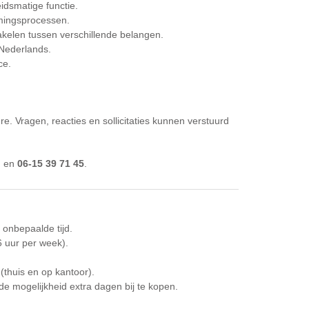
eidsmatige functie.
rmingsprocessen.
hakelen tussen verschillende belangen.
 Nederlands.
ce.
e. Vragen, reacties en sollicitaties kunnen verstuurd
l
en
06-15 39 71 45
.
 onbepaalde tijd.
 uur per week).
(thuis en op kantoor).
e mogelijkheid extra dagen bij te kopen.