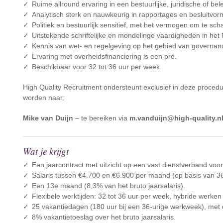
Ruime allround ervaring in een bestuurlijke, juridische of bel
Analytisch sterk en nauwkeurig in rapportages en besluitvo
Politiek en bestuurlijk sensitief, met het vermogen om te sc
Uitstekende schriftelijke en mondelinge vaardigheden in het
Kennis van wet- en regelgeving op het gebied van governan
Ervaring met overheidsfinanciering is een pré.
Beschikbaar voor 32 tot 36 uur per week.
High Quality Recruitment ondersteunt exclusief in deze procedur
worden naar:
Mike van Duijn
– te bereiken via
m.vanduijn@high-quality.n
Wat je krijgt
Een jaarcontract met uitzicht op een vast dienstverband voor
Salaris tussen €4.700 en €6.900 per maand (op basis van 36
Een 13e maand (8,3% van het bruto jaarsalaris).
Flexibele werktijden: 32 tot 36 uur per week, hybride werken 
25 vakantiedagen (180 uur bij een 36-urige werkweek), met d
8% vakantietoeslag over het bruto jaarsalaris.