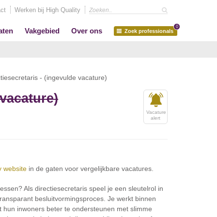
ct
Werken bij High Quality
0
aten
Vakgebied
Over ons
Zoek professionals
tiesecretaris - (ingevulde vacature)
 vacature)
Vacature
alert
y website
in de gaten voor vergelijkbare vacatures.
essen? Als directiesecretaris speel je een sleutelrol in
ransparant besluitvormingsproces. Je werkt binnen
t hun inwoners beter te ondersteunen met slimme