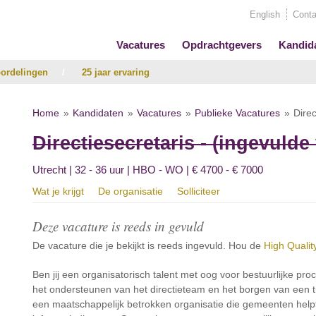
English
Conta
Vacatures
Opdrachtgevers
Kandid
ordelingen
/
25 jaar ervaring
Home
Kandidaten
Vacatures
Publieke Vacatures
Direc
Directiesecretaris - (ingevulde
Utrecht | 32 - 36 uur | HBO - WO | € 4700 - € 7000
Wat je krijgt
De organisatie
Solliciteer
Deze vacature is reeds in gevuld
De vacature die je bekijkt is reeds ingevuld. Hou de
High Qualit
Ben jij een organisatorisch talent met oog voor bestuurlijke proc
het ondersteunen van het directieteam en het borgen van een t
een maatschappelijk betrokken organisatie die gemeenten help