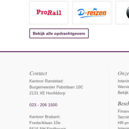
Bekijk alle opdrachtgevers
Contact
Onze
Kantoor Randstad:
Inter
Wervi
Burgemeester Pabstlaan 10C
Bekijk
2131 XE Hoofddorp
Besch
023 - 206 1500
Financ
Kantoor Brabant
:
Secret
Frederiklaan 10e
HR pr
Interi
5616 NH Eindhoven