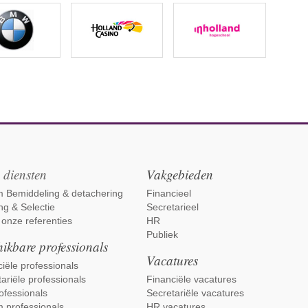
 diensten
Vakgebieden
im Bemiddeling & detachering
Financieel
ng & Selectie
Secretarieel
 onze referenties
HR
Publiek
ikbare professionals
Vacatures
iële professionals
ariële professionals
Financiële vacatures
ofessionals
Secretariële vacatures
m professionals
HR vacatures